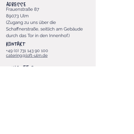
ADRESSE
Frauenstraße 87
89073 Ulm
​(Zugang zu uns über die
Schaffnerstraße, seitlich am Gebäude
durch das Tor in den Innenhof.
)​
KONTAKT
+49 (0) 731 143 90 100
catering@loft-ulm.de
Newsletter
Vorname
E-Mail-Adresse
*
Ja, LOFT-Newsletter abonnieren.
*
Einreichen