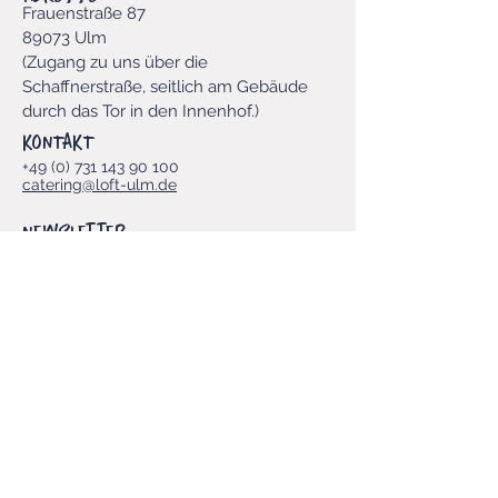
Frauenstraße 87
89073 Ulm
​(Zugang zu uns über die
Schaffnerstraße, seitlich am Gebäude
durch das Tor in den Innenhof.
)​
KONTAKT
+49 (0) 731 143 90 100
catering@loft-ulm.de
Newsletter
Vorname
E-Mail-Adresse
*
Ja, LOFT-Newsletter abonnieren.
*
Einreichen