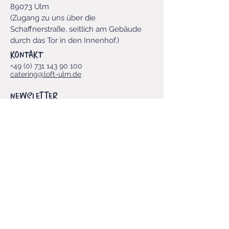
89073 Ulm
​(Zugang zu uns über die
Schaffnerstraße, seitlich am Gebäude
durch das Tor in den Innenhof.
)​
KONTAKT
+49 (0) 731 143 90 100
catering@loft-ulm.de
Newsletter
Vorname
E-Mail-Adresse
*
Ja, LOFT-Newsletter abonnieren.
*
Einreichen