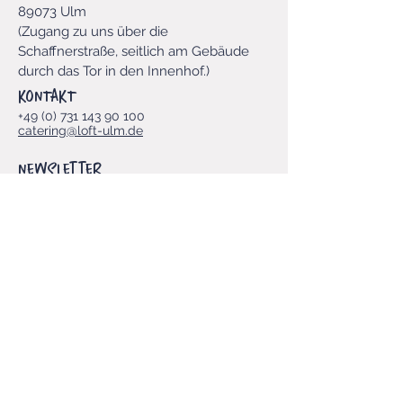
89073 Ulm
​(Zugang zu uns über die
Schaffnerstraße, seitlich am Gebäude
durch das Tor in den Innenhof.
)​
KONTAKT
+49 (0) 731 143 90 100
catering@loft-ulm.de
Newsletter
Vorname
E-Mail-Adresse
*
Ja, LOFT-Newsletter abonnieren.
*
Einreichen