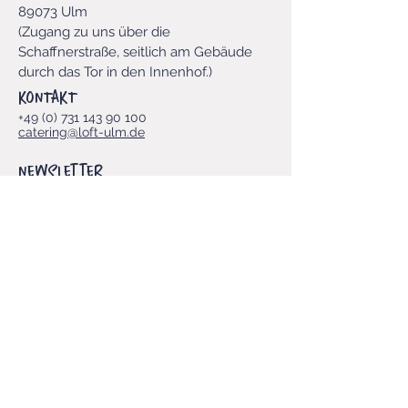
89073 Ulm
​(Zugang zu uns über die
Schaffnerstraße, seitlich am Gebäude
durch das Tor in den Innenhof.
)​
KONTAKT
+49 (0) 731 143 90 100
catering@loft-ulm.de
Newsletter
Vorname
E-Mail-Adresse
*
Ja, LOFT-Newsletter abonnieren.
*
Einreichen